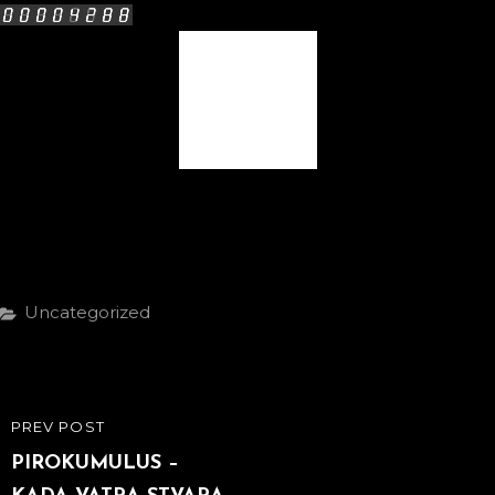
Facebook Comments Box
Categories
Uncategorized
Post
PREV POST
PREVIOUS
navigation
POST
PIROKUMULUS –