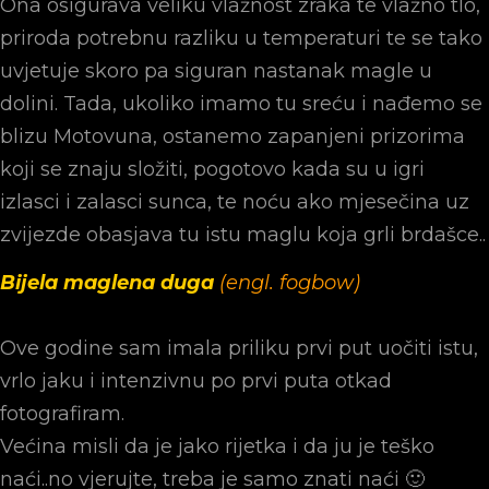
Ona osigurava veliku vlažnost zraka te vlažno tlo,
priroda potrebnu razliku u temperaturi te se tako
uvjetuje skoro pa siguran nastanak magle u
dolini. Tada, ukoliko imamo tu sreću i nađemo se
blizu Motovuna, ostanemo zapanjeni prizorima
koji se znaju složiti, pogotovo kada su u igri
izlasci i zalasci sunca, te noću ako mjesečina uz
zvijezde obasjava tu istu maglu koja grli brdašce..
Bijela maglena duga
(engl. fogbow)
Ove godine sam imala priliku prvi put uočiti istu,
vrlo jaku i intenzivnu po prvi puta otkad
fotografiram.
Većina misli da je jako rijetka i da ju je teško
naći..no vjerujte, treba je samo znati naći 🙂