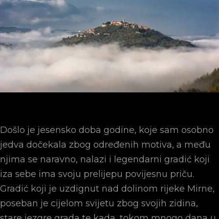
Došlo je jesensko doba godine, koje sam osobno
jedva dočekala zbog određenih motiva, a među
njima se naravno, nalazi i legendarni gradić koji
iza sebe ima svoju prelijepu povijesnu priču.
Gradić koji je uzdignut nad dolinom rijeke Mirne,
poseban je cijelom svijetu zbog svojih zidina,
stare jezgre grada te kada, tokom mnogo dana u