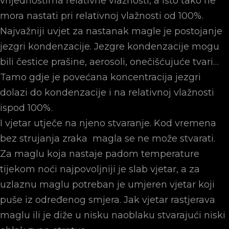
vrijednostima relativne vlažnosti, a isto tako ne
mora nastati pri relativnoj vlažnosti od 100%.
Najvažniji uvjet za nastanak magle je postojanje
jezgri kondenzacije. Jezgre kondenzacije mogu
bili čestice prašine, aerosoli, onečišćujuće tvari…
Tamo gdje je povećana koncentracija jezgri
dolazi do kondenzacije i na relativnoj vlažnosti
ispod 100%.
I vjetar utječe na njeno stvaranje. Kod vremena
bez strujanja zraka magla se ne može stvarati.
Za maglu koja nastaje padom temperature
tijekom noći najpovoljniji je slab vjetar, a za
uzlaznu maglu potreban je umjeren vjetar koji
puše iz određenog smjera. Jak vjetar rastjerava
maglu ili je diže u nisku naoblaku stvarajući niski