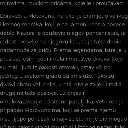
mitovima i pučkim pričama, koje je i proučavao.
Boraveći u Motovunu, na ulici je primijetio velikog
i kršnog momka, koji je na ramenu nosio poveće
deblo. Nazora je oduševio njegov ponosni stas, te
radost i veselje na njegovu licu, te je tako dobio
nadahnuće za priču. Prema legendama, Istra je u
prošlosti osim ljudi imala i mnoštvo divova, koje
su mali ljudi iz pakosti otrovali, ostavivši po
jednog u svakom gradu da im služe. Tako su
divovi obrađivali polja, krotili divlje zvijeri i radili
druge najteže poslove, uz prijezir i
omalovažavanje od strane patuljaka. Veli Jože je
pripadao Motovuncima, koji se prema njemu
nisu lijepo ponašali, a najviše što im je div mogao
učiniti nakon što bi mu učinili štogod nažao, bilo