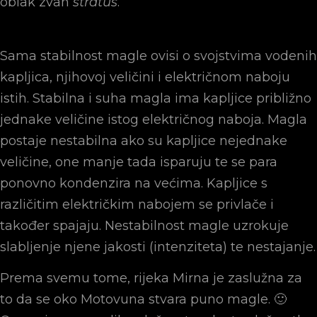
oblak zvan
stratus
.
Sama stabilnost magle ovisi o svojstvima vodenih
kapljica, njihovoj veličini i električnom naboju
istih. Stabilna i suha magla ima kapljice približno
jednake veličine istog električnog naboja. Magla
postaje nestabilna ako su kapljice nejednake
veličine, one manje tada isparuju te se para
ponovno kondenzira na većima. Kapljice s
različitim električkim nabojem se privlače i
također spajaju. Nestabilnost magle uzrokuje
slabljenje njene jakosti (intenziteta) te nestajanje.
Prema svemu tome, rijeka Mirna je zaslužna za
to da se oko Motovuna stvara puno magle. 🙂