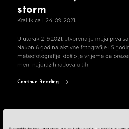
storm
Kraljikica
24. 09. 2021.
U utorak 21.9.2021. otvorena je moja prva s
Nakon 6 godina aktivne fotografije i 5 godi
meteofotografije, došlo je vrijeme da prez
meni najdražih radova u tih
Put
Continue Reading
U
Nevrijeme
/
Road
To
To provide the best experiences, we use technologies like cookies to store 