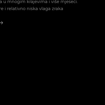
a u mnogim krajevima i više mjeseci.
 i relativno niska vlaga zraka
Pirokumulus
–
Kada
Vatra
Stvara
Svoju
Oluju