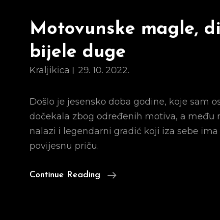
Motovunske magle, di
bijele duge
Kraljikica
29. 10. 2022.
Došlo je jesensko doba godine, koje sam o
dočekala zbog određenih motiva, a među n
nalazi i legendarni gradić koji iza sebe ima
povijesnu priču.
Motovunske
Continue Reading
Magle,
Divovi
I