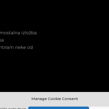
amostalna izložba.
na
entiram neke od
Manage Cookie Consent
and/or access device