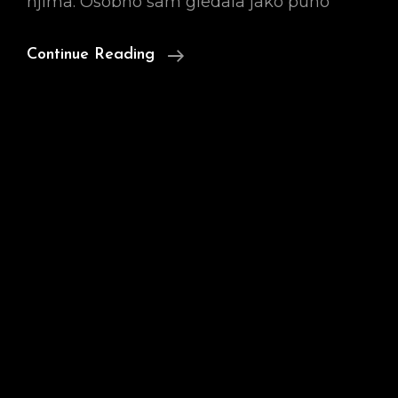
njima. Osobno sam gledala jako puno
Što
Continue Reading
Je
Munja?